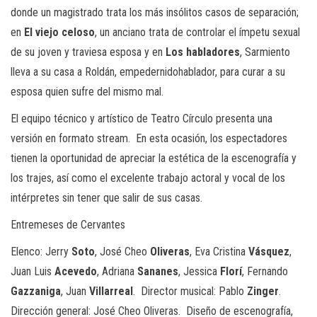
donde
un magistrado
trata
los más insólitos casos de
separación
;
e
n
El viejo celoso
,
un anciano trata de controlar el ímpetu sexual
de su joven y traviesa esposa
y e
n
Los habladores
,
Sarmiento
lleva
a su casa
a Rold
á
n
,
empedernido
hablado
r
,
para curar a su
esposa quien sufre del mismo mal.
El equipo técnico y artístico de Teatro Círculo presenta una
versión en
formato
stream
. En esta ocasión, los espectadores
tienen la oportunidad de apreciar la estética de la escenografía y
los trajes, así
como
el excelente trabajo actoral y vocal de los
intérpretes
sin tener que salir de sus casas.
Entremeses de Cervantes
Elenco
: Jerry
Soto
, José Cheo
Oliveras
, Eva Cristina
Vásquez
,
Juan Luis
Acevedo
, Adriana
Sananes
, Jessica
Florí
, Fernando
Gazzaniga
, Juan
Villarreal
.
Director musical
: Pablo
Zinger
.
Dirección general
: José Cheo Oliveras.
Diseño de
escenografía,