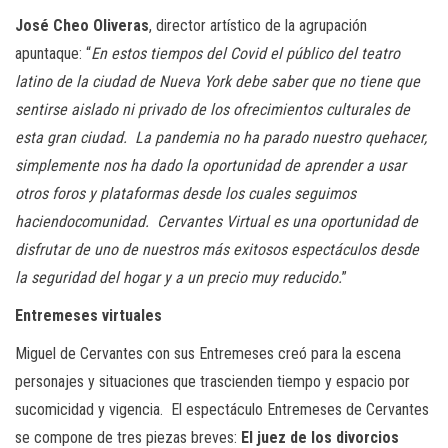
José Cheo Oliveras
, director artístico de la agrupación
apunta
que
:
“
E
n estos tiempos del
Covid
e
l público del teatro
latino de la ciudad de Nueva York debe saber que
no
tiene que
sentirse aislado ni privado de los ofrecimientos culturales de
esta gran ciudad. La pandemia no ha parado nuestro quehacer,
simplemente nos ha dado la op
o
rtunidad de aprender a usar
otr
o
s foros y plataformas desde l
os
cuales seguimos
haciendo
com
u
nidad.
Cervantes
Virtual es una oportunidad de
disfrutar de uno de nuestros más exitosos espectáculos
desde
la seguridad del hogar y a un precio muy reducido.
”
Entremeses
virtuales
Miguel de Cervantes con sus
Entremes
es
creó
para la
escena
personajes y situaciones que
trasc
ienden
tiempo y espacio
por
su
comicidad
y vigencia
. El espectá
culo
Entremeses de Cervantes
se
comp
one de
tres piezas breves:
El juez de los divorcios