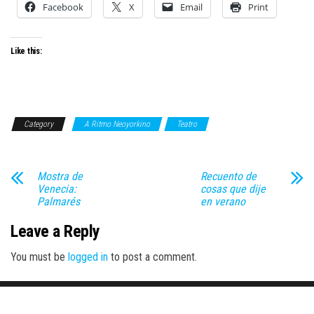
Facebook
X
Email
Print
Like this:
Category
A Ritmo Neoyorkino
Teatro
Mostra de
Recuento de
Venecia:
cosas que dije
Palmarés
en verano
Leave a Reply
You must be
logged in
to post a comment.
Proudly powered by
WordPress
|
Theme:
Envo Magazine