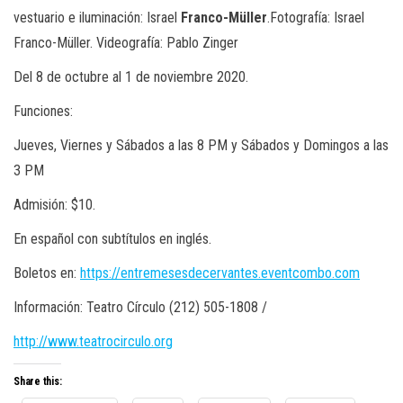
vestuario e iluminación
:
Israel
Franco-
M
ü
lle
r
.
Fotografía
:
Israel
Franco-
M
ü
lle
r.
Videografía
: Pablo
Zinger
Del
8
de octubre
al 1 de noviembre 20
20
.
F
unciones
:
Jueves, Viernes y S
á
bados a las 8 PM y Sábados y Domingos a las
3 PM
Admisión
: $
10
.
En español con
subtítulos
en inglés.
Boletos en:
https://entremesesdecervantes.eventcombo.com
Información
:
Teatro Círculo
(212) 505-1808 /
http://www.teatrocirculo.org
Share this: