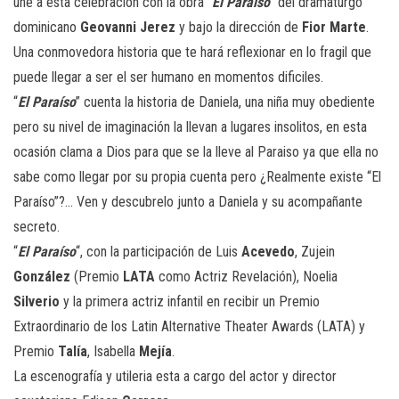
une a esta celebración con la obra “
El Paraíso
” del dramaturgo
dominicano
Geovanni Jerez
y bajo la dirección de
Fior Marte
.
Una conmovedora historia que te hará reflexionar en lo fragil que
puede llegar a ser el ser humano en momentos dificiles.
“
El Paraíso
” cuenta la historia de Daniela, una niña muy obediente
pero su nivel de imaginación la llevan a lugares insolitos, en esta
ocasión clama a Dios para que se la lleve al Paraiso ya que ella no
sabe como llegar por su propia cuenta pero ¿Realmente existe “El
Paraíso”?… Ven y descubrelo junto a Daniela y su acompañante
secreto.
“
El Paraíso
“, con la participación de Luis
Acevedo
, Zujein
González
(Premio
LATA
como Actriz Revelación), Noelia
Silverio
y la primera actriz infantil en recibir un Premio
Extraordinario de los Latin Alternative Theater Awards (LATA) y
Premio
Talía
, Isabella
Mejía
.
La escenografía y utileria esta a cargo del actor y director