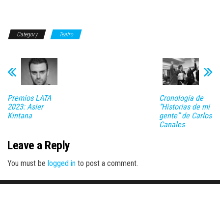
Category
Teatro
Premios LATA
Cronología de
2023: Asier
“Historias de mi
Kintana
gente” de Carlos
Canales
Leave a Reply
You must be
logged in
to post a comment.
Proudly powered by
WordPress
|
Theme:
Envo Magazine