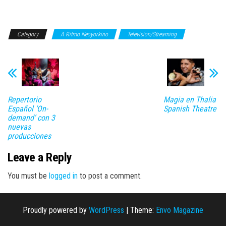
Category
A Ritmo Neoyorkino
Television/Streaming
Repertorio
Magia en Thalia
Español ‘On-
Spanish Theatre
demand’ con 3
nuevas
producciones
Leave a Reply
You must be
logged in
to post a comment.
Proudly powered by
WordPress
|
Theme:
Envo Magazine