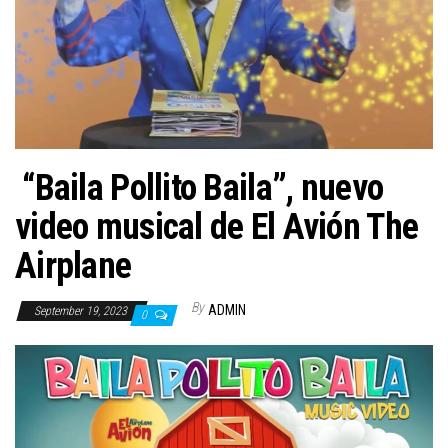
n
“Baila Pollito Baila”, nuevo
video musical de El Avión The
Airplane
By
ADMIN
September 19, 2023
0