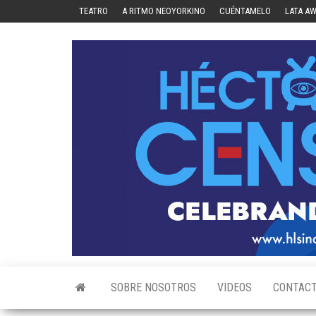
Skip
TEATRO
A RITMO NEOYORKINO
CUÉNTAMELO
LATA A
to
the
content
SOBRE NOSOTROS
VIDEOS
CONTAC