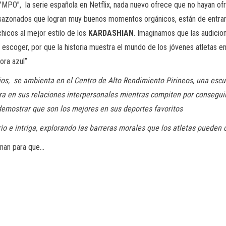
YMPO”, la serie española en Netflix, nada nuevo ofrece que no hayan ofre
a sazonados que logran muy buenos momentos orgánicos, están de entrarles
chicos al mejor estilo de los
KARDASHIAN
. Imaginamos que las audicion
n escoger, por que la historia muestra el mundo de los jóvenes atletas
dora azul”
os, se ambienta en el Centro de Alto Rendimiento Pirineos, una escue
ra en sus relaciones interpersonales mientras compiten por conseguir
emostrar que son los mejores en sus deportes favoritos
 e intriga, explorando las barreras morales que los atletas pueden c
inan para que…