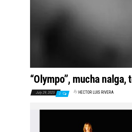
“Olympo”, mucha nalga, t
By
HECTOR LUIS RIVERA
July 29, 2025
0