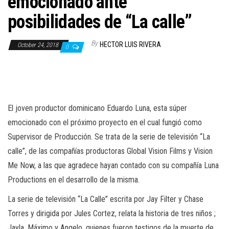
emocionado ante
n
posibilidades de “La calle”
By
HECTOR LUIS RIVERA
October 24, 2018
0
El joven productor dominicano Eduardo Luna, esta súper
emocionado con el próximo proyecto en el cual fungió como
Supervisor de Producción. Se trata de la serie de televisión “La
calle”, de las compañías productoras Global Vision Films y Vision
Me Now, a las que agradece hayan contado con su compañía Luna
Productions en el desarrollo de la misma.
La serie de televisión “La Calle” escrita por Jay Filter y Chase
Torres y dirigida por Jules Cortez, relata la historia de tres niños ;
Jayla, Máximo y Angelo, quienes fueron testigos de la muerte de