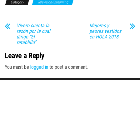
Category
Television/Streaming
Vivero cuenta la
Mejores y
razón por la cual
peores vestidos
dirige “El
en HOLA 2018
retablillo”
Leave a Reply
You must be
logged in
to post a comment.
Proudly powered by
WordPress
|
Theme:
Envo Magazine