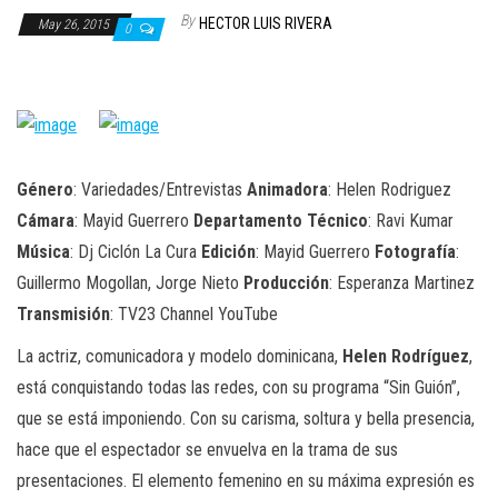
n
By
HECTOR LUIS RIVERA
May 26, 2015
0
Género
: Variedades/Entrevistas
Animadora
: Helen Rodriguez
Cámara
: Mayid Guerrero
Departamento Técnico
: Ravi Kumar
Música
: Dj Ciclón La Cura
Edición
: Mayid Guerrero
Fotografía
:
Guillermo Mogollan, Jorge Nieto
Producción
: Esperanza Martinez
Transmisión
: TV23 Channel YouTube
La actriz, comunicadora y modelo dominicana,
Helen Rodríguez
,
está conquistando todas las redes, con su programa “Sin Guión”,
que se está imponiendo. Con su carisma, soltura y bella presencia,
hace que el espectador se envuelva en la trama de sus
presentaciones. El elemento femenino en su máxima expresión es