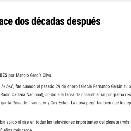
enace dos décadas después
PUÉS
por Manolo García Oliva
 la fea
”, fue cuando el pasado 29 de enero fallecía Fernando Gaitán su br
Radio Cadena Nacional), se dio a la tarea de ensamblar un programa re
arita Rosa de Francisco y Guy Ecker. La cosa pegó tan bien que los ejecu
.
abía salido al aire en todas las televisiones importantes del planeta (má
8 años más tarde.