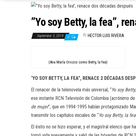
”Yo soy Betty, la fea”, r
By
HECTOR LUIS RIVERA
September 5, 2019
0
(Ana María Orozco como Betty, la fea)
“
YO SOY BETTY, LA FEA”, RENACE 2 DÉCADAS DES
El renacer de la telenovela más universal, “
Yo soy Betty,
ese instante RCN Televisión de Colombia (acrónimo de 
de mujer
”, que en 1994-1995 habían protagonizado Marg
transmitir los capítulos iniciales de “
Yo soy Betty, la fea
El éxito no se hizo esperar, y el magistral elenco que h
tomó vida nuevamente y salió de las bóvedas de RCN 1