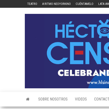
Skip
TEATRO
A RITMO NEOYORKINO
CUÉNTAMELO
LATA A
to
the
content
SOBRE NOSOTROS
VIDEOS
CONTAC