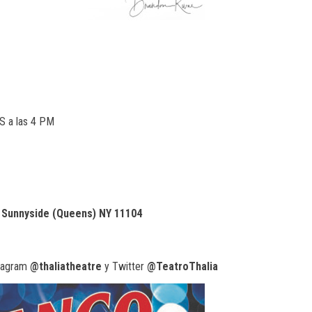
 a las 4 PM
, Sunnyside (Queens) NY 11104
stagram
@thaliatheatre
y Twitter
@TeatroThalia