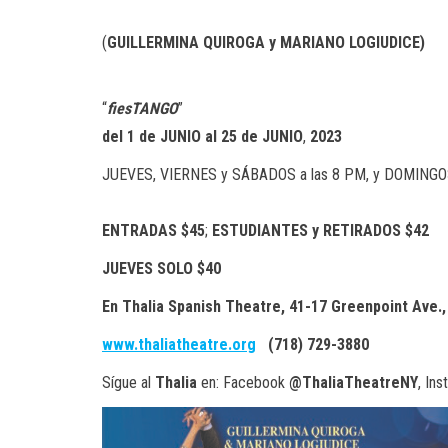
(
GUILLERMINA QUIROGA y MARIANO LOGIUDICE)
“
fiesTANGO
”
del 1 de JUNIO al 25 de JUNIO
,
2023
JUEVES, VIERNES y SÁBADOS a las 8 PM, y DOMINGOS
ENTRADAS
$4
5
;
ESTUDIANTES y RETIRADOS
$
42
JUEVES
SOLO $40
En Thalia Spanish Theatre, 41-17 Greenpoint Ave.
www.thaliatheatre.org
(
718) 729-3880
Sígue al
Thalia
en: Facebook
@ThaliaTheatreNY
, In