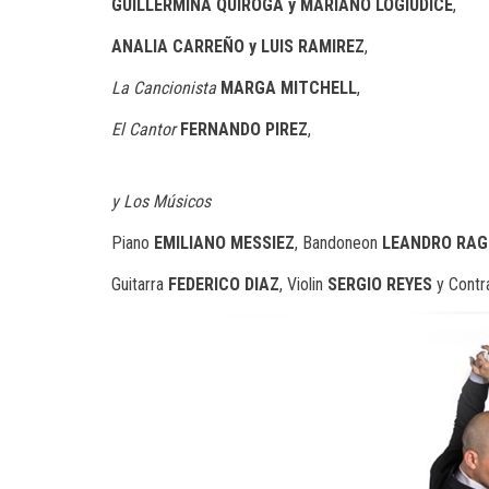
GUILLERMINA QUIROGA
y
MARIANO LOGIUDICE
,
ANALIA CARREÑO
y
LUIS RAMIREZ
,
La Cancionista
MARGA MITCHELL
,
El Cantor
FERNANDO PIREZ
,
y Los Músicos
Piano
EMILIANO MESSIEZ
,
Bandoneon
LEANDRO RA
Guitarra
FEDERICO DIAZ
,
Violin
SERGIO REYES
y Cont