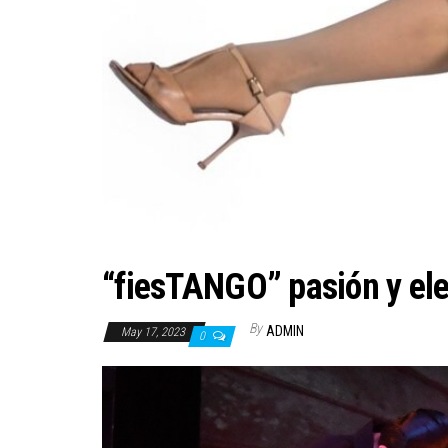
“fiesTANGO” pasión y ele
By
ADMIN
May 17, 2023
0