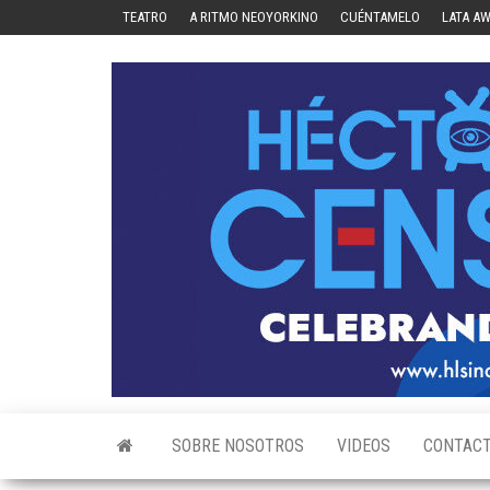
Skip
TEATRO
A RITMO NEOYORKINO
CUÉNTAMELO
LATA A
to
the
content
SOBRE NOSOTROS
VIDEOS
CONTAC