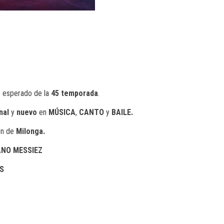
 esperado de la
45
temporada
.
nal
y
nuevo
en
MÚSICA
,
CANTO
y
BAILE.
ión de
Milonga.
ANO MESSIEZ
OS