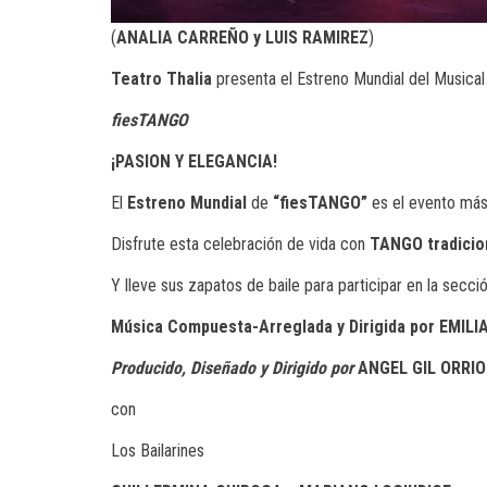
(
ANALIA CARREÑO y LUIS RAMIREZ
)
Teatro Thali
a
presenta el Estreno Mundial del Musical
fies
TANGO
¡PASION Y ELEGANCIA
!
El
E
streno
M
undial
de
“
fiesT
ANGO
”
es el evento más
Disfrute esta celebración de vida con
TANGO
tradicio
Y lleve sus zapatos de baile para participar en la secc
Música Compuesta-Arreglada y Dirigida por
EMILI
Producido, Diseñado y Dirigido por
ANGEL GIL ORRI
con
Los Bailarines