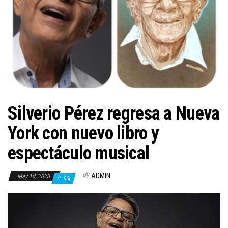
n
Silverio Pérez regresa a Nueva
York con nuevo libro y
espectáculo musical
By
ADMIN
May 10, 2023
0