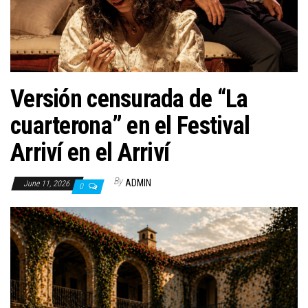
n
Versión censurada de “La
cuarterona” en el Festival
Arriví en el Arriví
By
ADMIN
June 11, 2026
0