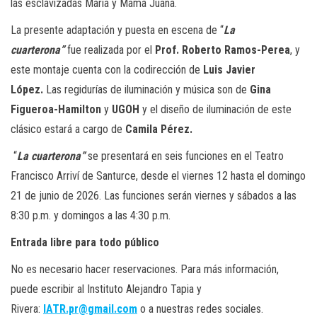
las esclavizadas María y Mamá Juana.
La presente adaptación y puesta en escena de “
La
cuarterona”
fue realizada por el
Prof. Roberto Ramos-Perea
, y
este montaje cuenta con la codirección de
Luis Javier
López.
Las regidurías de iluminación y música son de
Gina
Figueroa-Hamilton
y
UGOH
y el diseño de iluminación de este
clásico estará a cargo de
Camila Pérez.
“
La cuarterona”
se presentará en seis funciones en el Teatro
Francisco Arriví de Santurce, desde el viernes 12 hasta el domingo
21 de junio de 2026. Las funciones serán viernes y sábados a las
8:30 p.m. y domingos a las 4:30 p.m.
Entrada libre para todo público
No es necesario hacer reservaciones. Para más información,
puede escribir al Instituto Alejandro Tapia y
Rivera:
IATR.pr@gmail.com
o a nuestras redes sociales.