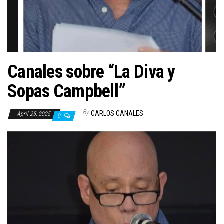
n
Canales sobre “La Diva y
Sopas Campbell”
By
CARLOS CANALES
April 25, 2025
0