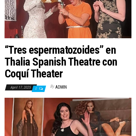
n
“Tres espermatozoides” en
Thalia Spanish Theatre con
Coquí Theater
By
ADMIN
April 17, 2025
0