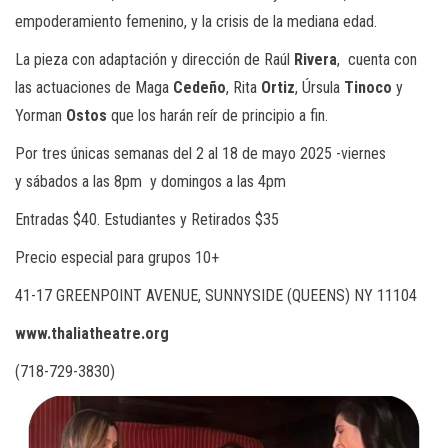
empoderamiento femenino, y la crisis de la mediana edad.
La pieza con adaptación y dirección de Raúl
Rivera
, cuenta con
las actuaciones de Maga
Cedeño
, Rita
Ortiz
, Úrsula
Tinoco
y
Yorman
Ostos
que los harán reír de principio a fin.
Por tres únicas semanas del 2 al 18 de mayo 2025 -viernes
y
sábados a las 8pm
y domingos
a las 4pm
Entradas
$40. Estudiantes
y
Retirados
$35
Precio especial para grupos 10+
41-17 GREENPOINT AVENUE, SUNNYSIDE (QUEENS) NY 11104
www.thaliatheatre.org
(718-729-3830)