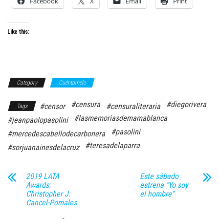
Facebook
X
Email
Print
Like this:
Category
Cuéntamelo
#censura
#diegorivera
#censor
#censuraliteraria
Tags
#lasmemoriasdemamablanca
#jeanpaolopasolini
#pasolini
#mercedescabellodecarbonera
#teresadelaparra
#sorjuanainesdelacruz
2019 LATA
Este sábado
Awards:
estrena “Yo soy
Christopher J.
el hombre”
Cancel-Pomales