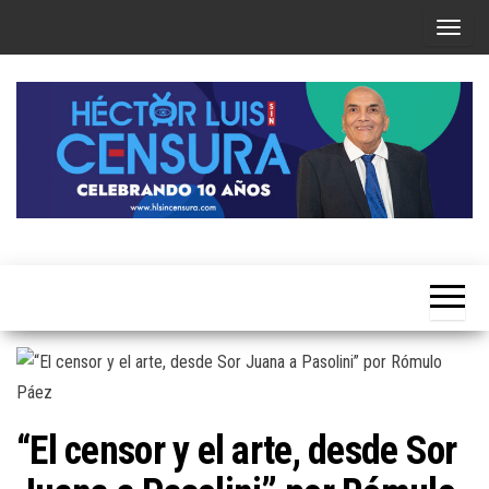
Skip
T
to
o
the
g
content
g
l
e
n
a
Héctor
v
Luis Sin
i
Censura
g
a
t
i
“El censor y el arte, desde Sor
o