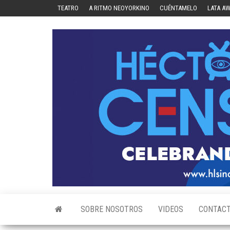
Skip
TEATRO
A RITMO NEOYORKINO
CUÉNTAMELO
LATA A
to
the
content
SOBRE NOSOTROS
VIDEOS
CONTAC