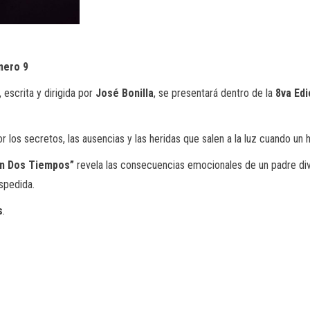
mero 9
, escrita y dirigida por
José Bonilla
, se presentará dentro de la
8va Edi
r los secretos, las ausencias y las heridas que salen a la luz cuando un h
en Dos Tiempos”
revela las consecuencias emocionales de un padre divid
espedida.
s
.