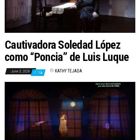
n
Cautivadora Soledad López
como “Poncia” de Luis Luque
By
KATHY TEJADA
June 3, 2026
0