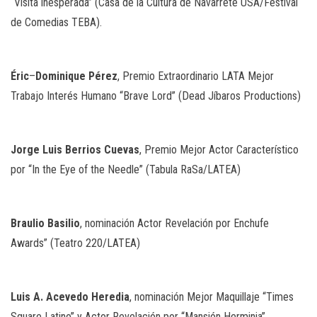
“Visita inesperada” (Casa de la Cultura de Navarrete USA/Festival
de Comedias TEBA).
Éric
–
Dominique
Pérez
, Premio Extraordinario LATA Mejor
Trabajo Interés Humano “Brave Lord” (Dead Jíbaros Productions)
Jorge
Luis
Berrios
Cuevas
, Premio Mejor Actor Característico
por “In the Eye of the Needle” (Tabula RaSa/LATEA)
Braulio
Basilio
, nominación Actor Revelación por Enchufe
Awards” (Teatro 220/LATEA)
Luis
A.
Acevedo
Heredia
, nominación Mejor Maquillaje “Times
Square Latino” y Actor Revelación por “Mansión Herminia”