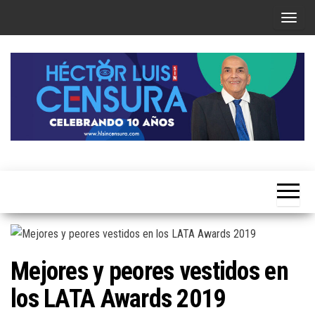
Skip
T
to
o
the
g
content
g
l
e
n
a
Héctor
v
Luis Sin
i
Censura
g
a
t
Mejores y peores vestidos en
i
los LATA Awards 2019
o