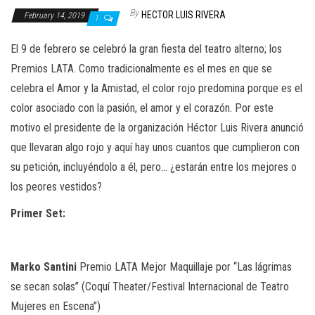
n
By
HECTOR LUIS RIVERA
February 14, 2019
1
El 9 de febrero se celebró la gran fiesta del teatro alterno; los
Premios LATA. Como tradicionalmente es el mes en que se
celebra el Amor y la Amistad, el color rojo predomina porque es el
color asociado con la pasión, el amor y el corazón. Por este
motivo el presidente de la organización Héctor Luis Rivera anunció
que llevaran algo rojo y aquí hay unos cuantos que cumplieron con
su petición, incluyéndolo a él, pero… ¿estarán entre los mejores o
los peores vestidos?
Primer
Set:
Marko
Santini
Premio LATA Mejor Maquillaje por “Las lágrimas
se secan solas” (Coquí Theater/Festival Internacional de Teatro
Mujeres en Escena”)