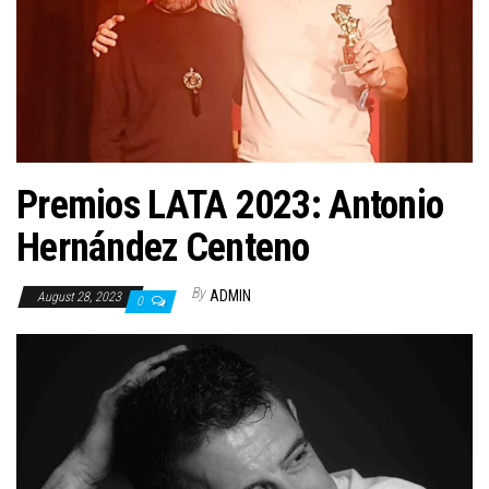
n
Premios LATA 2023: Antonio
Hernández Centeno
By
ADMIN
August 28, 2023
0