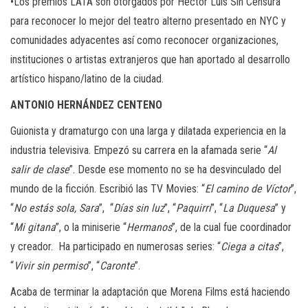
•Los premios LATA son otorgados por Héctor Luis Sin Censura
para reconocer lo mejor del teatro alterno presentado en NYC y
comunidades adyacentes así como reconocer organizaciones,
instituciones o artistas extranjeros que han aportado al desarrollo
artístico hispano/latino de la ciudad.
ANTONIO HERNÁNDEZ CENTENO
Guionista y dramaturgo con una larga y dilatada experiencia en la
industria televisiva. Empezó su carrera en la afamada serie “
Al
salir de clase
”. Desde ese momento no se ha desvinculado del
mundo de la ficción. Escribió las TV Movies: “
El camino de Víctor
”,
“
No estás sola, Sara
”, “
Días sin luz
”, “
Paquirri
”, “
La Duquesa
” y
“
Mi gitana
”, o la miniserie “
Hermanos
”, de la cual fue coordinador
y creador. Ha participado en numerosas series: “
Ciega a citas
”,
“
Vivir sin permiso
”, “
Caronte
”.
Acaba de terminar la adaptación que Morena Films está haciendo