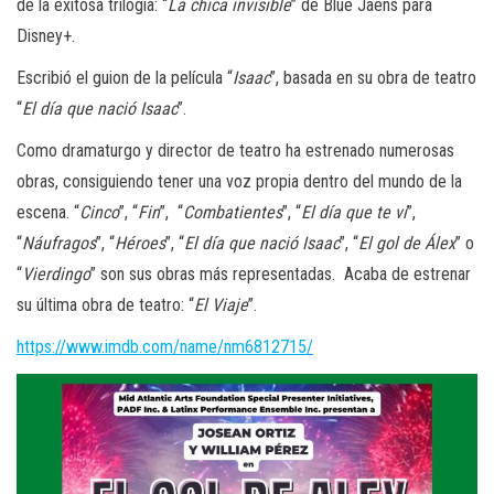
de la exitosa trilogía: “
La chica invisible
” de Blue Jaens para
Disney+.
Escribió el guion de la película “
Isaac
”, basada en su obra de teatro
“
El día que nació Isaac
”.
Como dramaturgo y director de teatro ha estrenado numerosas
obras, consiguiendo tener una voz propia dentro del mundo de la
escena. “
Cinco
”, “
Fin
”, “
Combatientes
”, “
El día que te vi
”,
“
Náufragos
”, “
Héroes
”, “
El día que nació Isaac
”, “
El gol de Álex
” o
“
Vierdingo
” son sus obras más representadas. Acaba de estrenar
su última obra de teatro: “
El Viaje
”.
https://www.imdb.com/name/nm6812715/