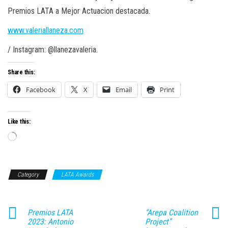
Premios LATA a Mejor Actuacion destacada.
www.valeriallaneza.com
/ Instagram: @llanezavaleria.
Share this:
Facebook
X
Email
Print
Like this:
Loading…
Category
LATA Awards
Premios LATA
“Arepa Coalition
2023: Antonio
Project”