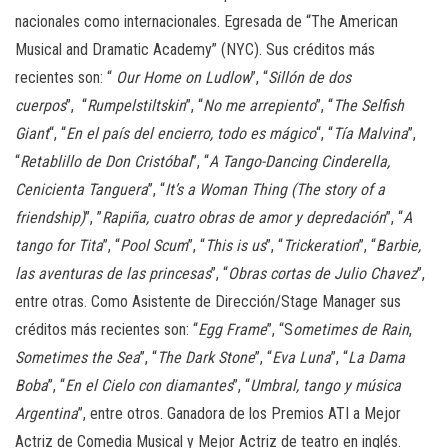
nacionales como internacionales. Egresada de “The American
Musical and Dramatic Academy” (NYC). Sus créditos más
recientes son: “
Our Home on Ludlow
”, “
Sillón de dos
cuerpos
”, “
Rumpelstiltskin
”, “
No me arrepiento
”, “
The Selfish
Giant
“, “
En el país del encierro, todo es mágico
“, “
Tía Malvina
”,
“
Retablillo de Don Cristóbal
”, “
A Tango-Dancing Cinderella,
Cenicienta Tanguera
”, “
It’s a Woman Thing (The story of a
friendship)
”, ”
Rapiña, cuatro obras de amor y depredación
”, “
A
tango for Tita
”, “
Pool Scum
”, “
This is us
”, “
Trickeration
”, “
Barbie,
las aventuras de las princesas
”, “
Obras cortas de Julio Chavez
”,
entre otras. Como Asistente de Dirección/Stage Manager sus
créditos más recientes son: “
Egg Frame
”, “S
ometimes de Rain
,
Sometimes the Sea
”, “
The Dark Stone
”, “
Eva Luna
”, “
La Dama
Boba
”, “
En el Cielo con diamantes
”, “
Umbral, tango y música
Argentina
”, entre otros. Ganadora de los Premios ATI a Mejor
Actriz de Comedia Musical y Mejor Actriz de teatro en inglés.