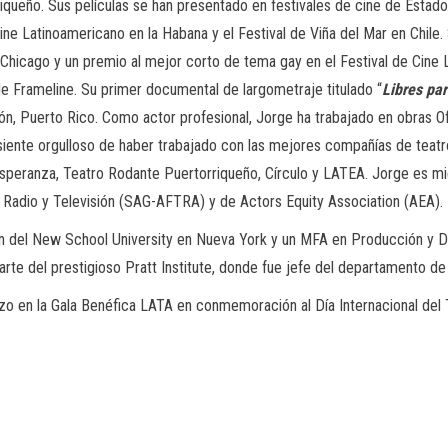
iqueño. Sus películas se han presentado en festivales de cine de Estado
Cine Latinoamericano en la Habana y el Festival de Viña del Mar en Chile.
e Chicago y un premio al mejor corto de tema gay en el Festival de Cine
de Frameline. Su primer documental de largometraje titulado “
Libres pa
cón, Puerto Rico. Como actor profesional, Jorge ha trabajado en obras 
 siente orgulloso de haber trabajado con las mejores compañías de tea
 Esperanza, Teatro Rodante Puertorriqueño, Círculo y LATEA. Jorge es m
e Radio y Televisión (SAG-AFTRA) y de Actors Equity Association (AEA).
del New School University en Nueva York y un MFA en Producción y Dir
rte del prestigioso Pratt Institute, donde fue jefe del departamento de
o en la Gala Benéfica LATA en conmemoración al Día Internacional del Te