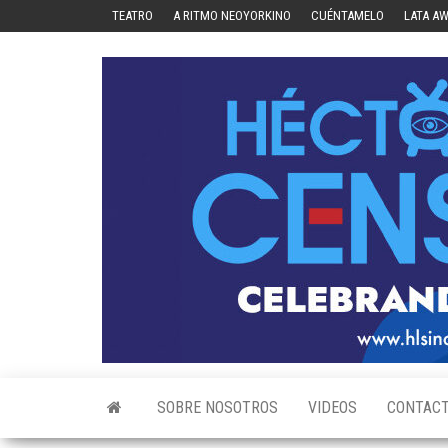
Skip
TEATRO
A RITMO NEOYORKINO
CUÉNTAMELO
LATA A
to
the
content
SOBRE NOSOTROS
VIDEOS
CONTAC