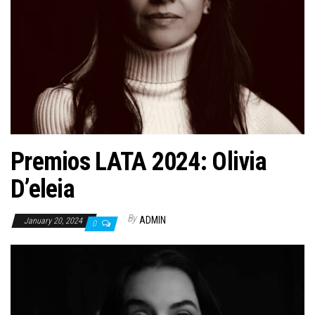
n
Premios LATA 2024: Olivia
D’eleia
By
ADMIN
January 20, 2024
0