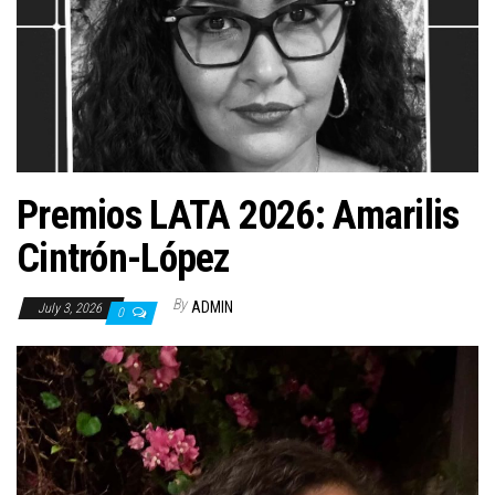
n
Premios LATA 2026: Amarilis
Cintrón-López
By
ADMIN
July 3, 2026
0