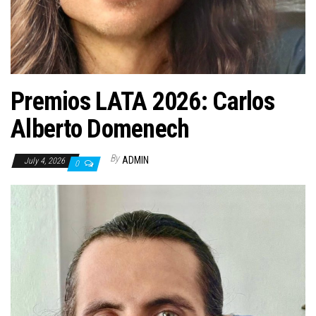
n
Premios LATA 2026: Carlos
Alberto Domenech
By
ADMIN
July 4, 2026
0