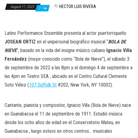
n
By
HECTOR LUIS RIVERA
August 17, 2022
0
Latinx Performance Ensemble presenta al actor puertorriqueño
JOSEAN ORTIZ
en el unipersonal biográfico musical “
BOLA DE
NIEVE
”, basado en la vida del insigne músico cubano
Ignacio Villa
Fernández
(mejor conocido como “Bola de Nieve”), el sábado 3
de septiembre de 2022 a las 8pm y el domingo 4 de septiembre a
las 4pm en Teatro SEA , ubicado en el Centro Cultural Clemente
Soto Vélez (
107 Suffolk St
#202, New York, NY 10002).
Cantante, pianista y compositor, Ignacio Villa (Bola de Nieve) nace
en Guanabacoa el 11 de septiembre de 1911. Estudió música
desde los ocho años de edad en el Conservatorio Mateu, en
Guanabacoa ; luego estuvo en otros centros… musicales