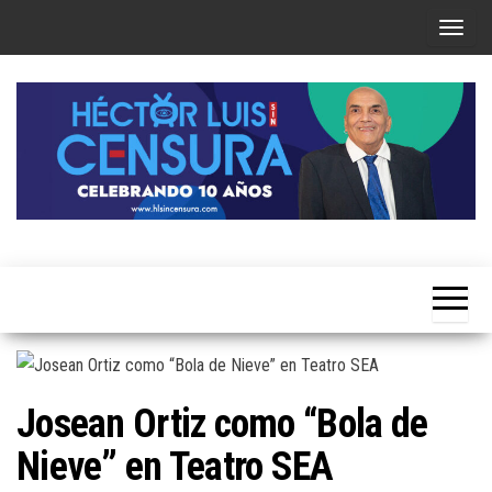
Skip
T
to
o
the
g
content
g
l
e
n
a
Héctor
v
Luis Sin
i
Censura
g
a
t
Josean Ortiz como “Bola de
i
Nieve” en Teatro SEA
o