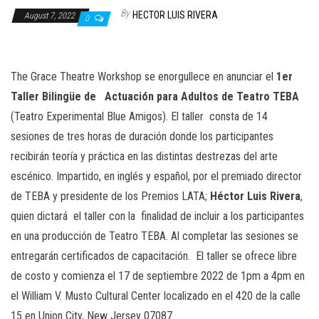
n
By
HECTOR LUIS RIVERA
August 7, 2022
0
The Grace Theatre Workshop se enorgullece en anunciar el
1er
Taller Bilingüe de
Actuación para Adultos de Teatro TEBA
(Teatro Experimental Blue Amigos). El taller
consta de 14
sesiones de tres horas de duración donde los participantes
recibirán teoría y práctica en las distintas destrezas del arte
escénico. Impartido, en inglés y español, por el premiado director
de TEBA y presidente de los Premios LATA;
Héctor Luis Rivera
,
quien dictará
el taller con la
finalidad de incluir a los participantes
en una producción de Teatro TEBA. Al completar las sesiones se
entregarán certificados de capacitación.
El taller se ofrece libre
de costo y comienza el 17 de septiembre 2022 de 1pm a 4pm en
el William V. Musto Cultural Center localizado en el 420 de la calle
15 en Union City, New Jersey 07087